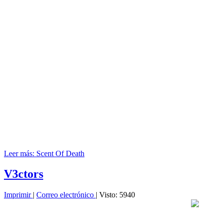
Leer más: Scent Of Death
V3ctors
Imprimir
|
Correo electrónico
| Visto: 5940