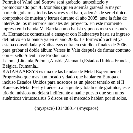
Portrait of Wind and Sorrow será grabado, autoeditado y
promocionado por JL Montáns (quien además grabará la mayor
parte de guitarras, todas las voces y el bajo, además de ser el único
compositor de música y letras) durante el año 2005, ante la falta de
interés de los miembros iniciales del proyecto. En este momento
ingresa en la banda M. Barcia como bajista y pocos meses después
A. Hernandez comenzará a ensayar con Kathaarsys hasta su ingreso
definitivo en la banda ya en el año 2006. La formación actual ya
estaba consolidada y Kathaarsys entra en estudio a finales de 2006
para grabar el doble álbum Verses in Vain después de firmar contrato
con el sello Silent Tree Productions.
Letonia,Lituania,Polonia,Austria,Alemania,Estados Unidos,Francia,
Bélgica, Rumanía...
KATAHAARSYS es una de las bandas de Metal Experimental
Progresivo que mas han tocado y dado que hablar en Europa e
incluso Estados Unidos,para nosotros es un placer tenerlo en el II
Kanekas Metal Fest y traérselo a la gente y totalmente gratuitos, este
trío de músicos no dejará indiferente a nadie puesto que son unos
auténticos virtuosos,sus 5 discos en el mercado hablan por si solos.
{myspace}101408014{/myspace}