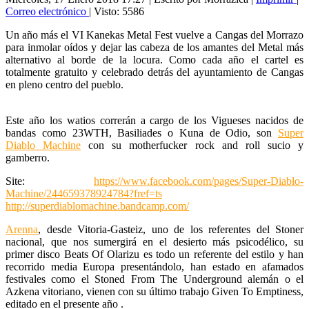
Correo electrónico
| Visto: 5586
Un año más el VI Kanekas Metal Fest vuelve a Cangas del Morrazo
para inmolar oídos y dejar las cabeza de los amantes del Metal más
alternativo al borde de la locura. Como cada año el cartel es
totalmente gratuito y celebrado detrás del ayuntamiento de Cangas
en pleno centro del pueblo.
Este año los watios correrán a cargo de los Vigueses nacidos de
bandas como 23WTH, Basiliades o Kuna de Odio, son
Super
Diablo Machine
con su motherfucker rock and roll sucio y
gamberro.
Site:
https://www.facebook.com/pages/Super-Diablo-
Machine/244659378924784?fref=ts
http://superdiablomachine.bandcamp.com/
Arenna
, desde Vitoria-Gasteiz, uno de los referentes del Stoner
nacional, que nos sumergirá en el desierto más psicodélico, su
primer disco Beats Of Olarizu es todo un referente del estilo y han
recorrido media Europa presentándolo, han estado en afamados
festivales como el Stoned From The Underground alemán o el
Azkena vitoriano, vienen con su último trabajo Given To Emptiness,
editado en el presente año .