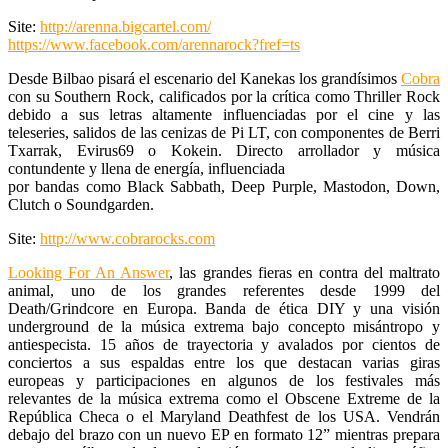
Site:
http://arenna.bigcartel.com/
https://www.facebook.com/arennarock?fref=ts
Desde Bilbao pisará el escenario del Kanekas los grandísimos
Cobra
con su Southern Rock, calificados por la crítica como Thriller Rock
debido a sus letras altamente influenciadas por el cine y las
teleseries, salidos de las cenizas de Pi LT, con componentes de Berri
Txarrak, Evirus69 o Kokein. Directo arrollador y música
contundente y llena de energía, influenciada
por bandas como Black Sabbath, Deep Purple, Mastodon, Down,
Clutch o Soundgarden.
Site:
http://www.cobrarocks.com
Looking For An Answer
, las grandes fieras en contra del maltrato
animal, uno de los grandes referentes desde 1999 del
Death/Grindcore en Europa. Banda de ética DIY y una visión
underground de la música extrema bajo concepto misántropo y
antiespecista. 15 años de trayectoria y avalados por cientos de
conciertos a sus espaldas entre los que destacan varias giras
europeas y participaciones en algunos de los festivales más
relevantes de la música extrema como el Obscene Extreme de la
República Checa o el Maryland Deathfest de los USA. Vendrán
debajo del brazo con un nuevo EP en formato 12” mientras prepara