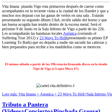
Vita Imana
pisarán Vigo esta primavera después de caerse como
acompañantes en la reciente visita a la ciudad de los Hamlet y que a
muchos nos dejaran con las ganas de verlos en una sala . Estarán
presentando su segundo álbum
Uluh,
recién salido del horno y que
tan buena acogida han tenido dentro de la escena metal
.
Será el
próximo 9 de Junio en la Sala Inferno de Vigo a partir de las 22h.
Les acompañarán las bandazas locales
Agónica
(cerrando el
Suffering Tour 2012) y
23 Ways To Hell
(presentando su primer EP
Learning To Bark) que no dejarán a nadie sin sacudir las cabezas y
bien preparados para recibir a los madrileños como se merecen.
El mismo sábado a partir de las 19h estarán firmando discos en la tienda
Tipo de Vigo
(c/Lopez Mora 47).
Leer más: Vita Imana + Agonica + 23 Ways To Hell (Sala Inferno Vi
Tributo a Pantera
(Videos+Concierto+Pinchada Groove)