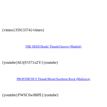
{vimeo}35913374{/vimeo}
THE SEED Death/ Thrash/Groove (Madrid)
{youtube}hUtjYO71xZY{/youtube}
PROSTHETICS Thrash/Metal/Southern Rock (Mallorca).
{youtube}FWSC6wIl6PE{/youtube}