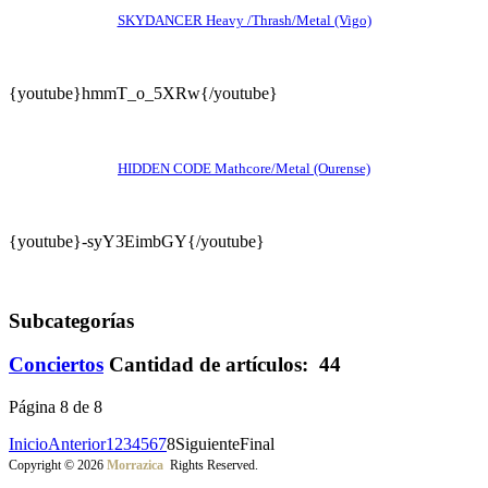
SKYDANCER Heavy /Thrash/Metal (Vigo)
{youtube}hmmT_o_5XRw{/youtube}
HIDDEN CODE Mathcore/Metal (Ourense)
{youtube}-syY3EimbGY{/youtube}
Subcategorías
Conciertos
Cantidad de artículos: 44
Página 8 de 8
Inicio
Anterior
1
2
3
4
5
6
7
8
Siguiente
Final
Copyright © 2026
Morrazica
Rights Reserved.